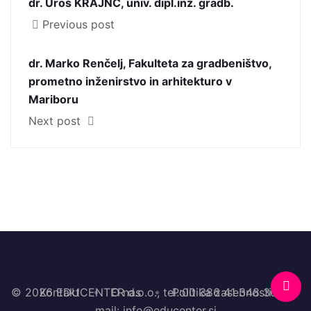
dr. Uroš KRAJNC, univ. dipl.inž. gradb.
Previous post
dr. Marko Renčelj, Fakulteta za gradbeništvo,
prometno inženirstvo in arhitekturo v
Mariboru
Next post
© 2026 EDUCENTER d.o.o., tel.:00 386 41 348 364, e-
Kontakt
O nas
Politika zasebnosti
mail: info@educenter.si