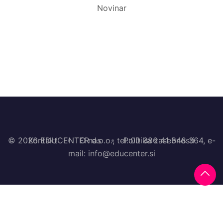
Novinar
© 2026 EDUCENTER d.o.o., tel.:00 386 41 348 364, e-
Kontakt
O nas
Politika zasebnosti
mail: info@educenter.si