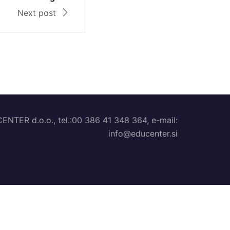
Next post
TER d.o.o., tel.:00 386 41 348 364, e-mail:
info@educenter.si