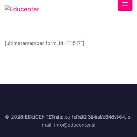
[ultimatemember form_id=”11517″]
© 2026 EDUCENTER d.o.o., tel.:00 386 41 348 364, e-
Kontakt
O nas
Politika zasebnosti
mail: info@educenter.si