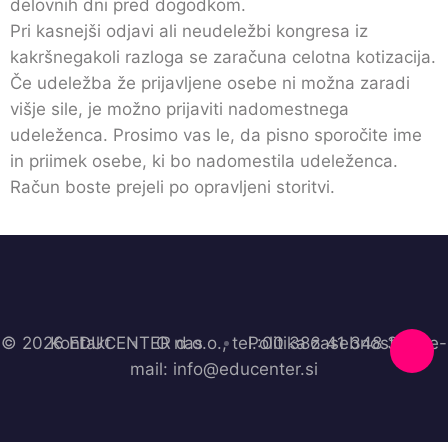
delovnih dni pred dogodkom.
Pri kasnejši odjavi ali neudeležbi kongresa iz
kakršnegakoli razloga se zaračuna celotna kotizacija.
Če udeležba že prijavljene osebe ni možna zaradi
višje sile, je možno prijaviti nadomestnega
udeleženca. Prosimo vas le, da pisno sporočite ime
in priimek osebe, ki bo nadomestila udeleženca.
Račun boste prejeli po opravljeni storitvi.
© 2026 EDUCENTER d.o.o., tel.:00 386 41 348 364, e-
Kontakt
O nas
Politika zasebnosti
mail: info@educenter.si