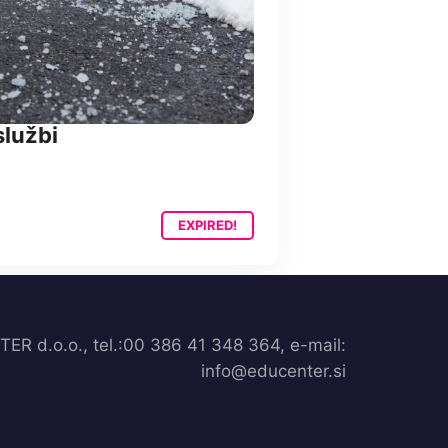
službi
EXPIRED!
R d.o.o., tel.:00 386 41 348 364, e-mail:
info@educenter.si